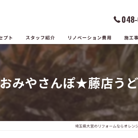
048-
セプト
スタッフ紹介
リノベーション費用
施工
おみやさんぽ★藤店う
埼玉県大宮のリフォームならオレン