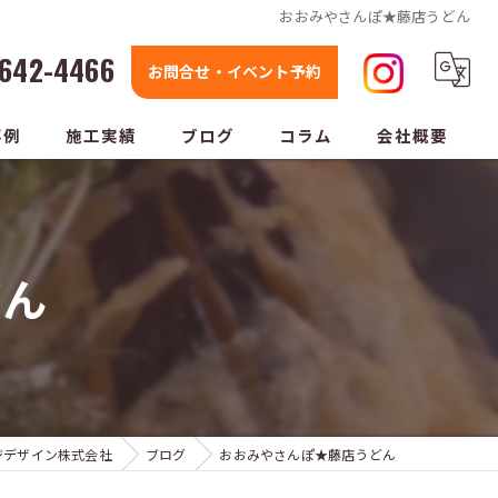
おおみやさんぽ★藤店うどん
642-4466
お問合せ・イベント予約
事例
施工実績
ブログ
コラム
会社概要
どん
ジデザイン株式会社
ブログ
おおみやさんぽ★藤店うどん