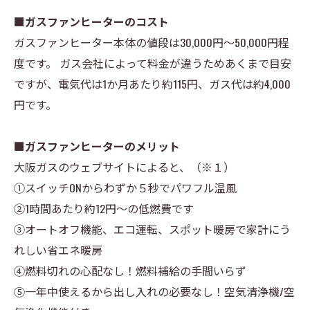
■ガスファンヒーターのコスト
ガスファンヒーター本体の値段は30,000円～50,000円程
度です。 ガス会社によって料金が違うためあくまで目安
ですが、電気代は1か月あたり約115円、ガス代は約4,000
円です。
■ガスファンヒーターのメリット
大阪ガスのウェブサイトによると、（※１）
①スイッチONからわずか５秒でパワフル温風
②1時間あたり約12円～の低燃費です
③オートオフ機能、エコ運転、スポット暖房で家計にう
れしい省エネ暖房
④燃料切れの心配なし！燃料補給の手間いらず
⑤一年中使えるから出し入れの必要なし！空気清浄機/空