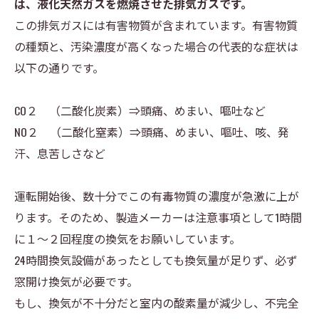
は、液化天然ガスを燃焼させた排気ガスです。
この排気ガスには有害物質が含まれています。有害物質
の種類と、汚染濃度が高くなった場合の代表的な症状は
以下の通りです。
CO２ （二酸化炭素）⇒頭痛、めまい、嘔吐など
NO２ （二酸化窒素）⇒頭痛、めまい、嘔吐、咳、発
汗、息苦しさなど
運転開始後、数十分でこの有毒物質の濃度が急激に上が
ります。そのため、製造メーカーは注意事項として1時間
に１～２回程度の換気をお願いしています。
24時間換気設備があったとしても換気量が足りず、必ず
窓開け換気が必要です。
もし、換気が不十分だと室内の酸素量が減少し、不完全