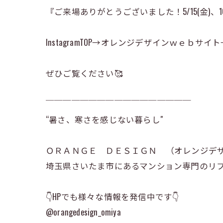
『ご来場ありがとうございました！5/15(金)、
InstagramTOP→オレンジデザインｗｅｂ
ぜひご覧ください🥰
￣￣￣￣￣￣￣￣￣￣￣￣￣￣￣￣￣
“暑さ、寒さを感じない暮らし"
ＯＲＡＮＧＥ ＤＥＳＩＧＮ （オレンジデ
埼玉県さいたま市にあるマンション専門のリ
👇HPでも様々な情報を発信中です👇
@orangedesign_omiya