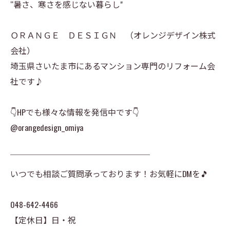
“暑さ、寒さを感じない暮らし"
ＯＲＡＮＧＥ ＤＥＳＩＧＮ （オレンジデザイン株式
会社）
埼玉県さいたま市にあるマンション専門のリフォーム会
社です♪
👇HPでも様々な情報を発信中です👇
@orangedesign_omiya
￣￣￣￣￣￣￣￣￣￣￣￣￣￣￣￣￣
いつでも相談ご質問承っております！お気軽にDMを🎵
048-642-4466
【定休日】日・祝