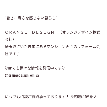
￣￣￣￣￣￣￣￣￣￣￣￣￣￣￣￣￣
“暑さ、寒さを感じない暮らし"
ＯＲＡＮＧＥ ＤＥＳＩＧＮ （オレンジデザイン株式
会社）
埼玉県さいたま市にあるマンション専門のリフォーム会
社です♪
👇HPでも様々な情報を発信中です👇
@orangedesign_omiya
￣￣￣￣￣￣￣￣￣￣￣￣￣￣￣￣￣
いつでも相談ご質問承っております！お気軽にDMを🎵