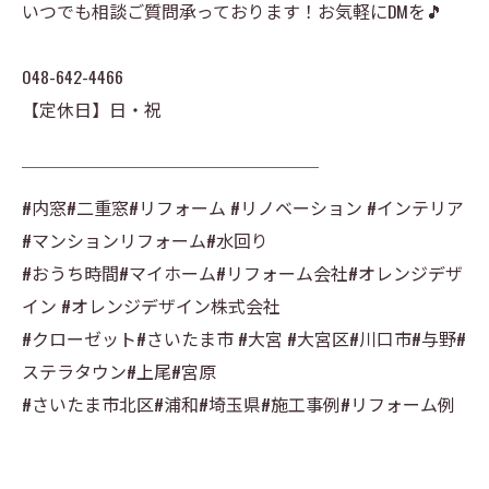
いつでも相談ご質問承っております！お気軽にDMを🎵
048-642-4466
【定休日】日・祝
￣￣￣￣￣￣￣￣￣￣￣￣￣￣￣￣￣
#内窓#二重窓#リフォーム #リノベーション #インテリア
#マンションリフォーム#水回り
#おうち時間#マイホーム#リフォーム会社#オレンジデザ
イン #オレンジデザイン株式会社
#クローゼット#さいたま市 #大宮 #大宮区#川口市#与野#
ステラタウン#上尾#宮原
#さいたま市北区#浦和#埼玉県#施工事例#リフォーム例